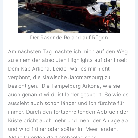
Der Rasende Roland auf Rügen
Am nächsten Tag machte ich mich auf den Weg
zu einem der absoluten Highlights auf der Insel:
Dem Kap Arkona. Leider war es mir nicht
vergönnt, die slawische Jaromarsburg zu
besichtigen. Die Tempelburg Arkona, wie sie
auch genannt wird, ist leider gesperrt. So wie es
aussieht auch schon länger und ich fürchte für
immer. Durch den fortschreitenden Abbruch der
Küste bricht auch mehr und mehr der Anlage ab
und wird früher oder später im Meer landen.
Aktuell werden dort archäologische