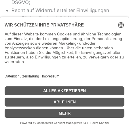
DSGVO;
Recht auf Widerruf erteilter Einwilligungen
gemäß Art. 7 Abs. 3 DSGVO;
Recht auf Beschwerde gemäß Art. 77 DSGVO.
10.2 WIDERSPRUCHSRECHT
WENN WIR IM RAHMEN EINER
INTERESSENABWÄGUNG IHRE
PERSONENBEZOGENEN DATEN AUFGRUND
UNSERES ÜBERWIEGENDEN BERECHTIGTEN
INTERESSES VERARBEITEN, HABEN SIE DAS
JEDERZEITIGE RECHT, AUS GRÜNDEN, DIE
SICH AUS IHRER BESONDEREN SITUATION
ERGEBEN, GEGEN DIESE VERARBEITUNG
WIDERSPRUCH MIT WIRKUNG FÜR DIE
ZUKUNFT EINZULEGEN.
MACHEN SIE VON IHREM