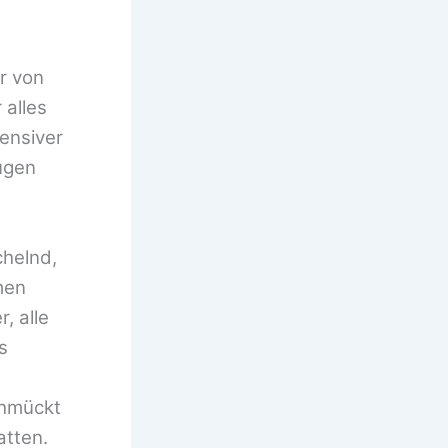
er von
 alles
ensiver
Augen
chelnd,
men
, alle
s
chmückt
atten.