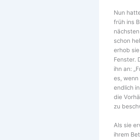
Nun hatte
früh ins 
nächsten 
schon hel
erhob sie
Fenster. 
ihn an: „
es, wenn 
endlich i
die Vorhä
zu beschw
Als sie 
ihrem Be