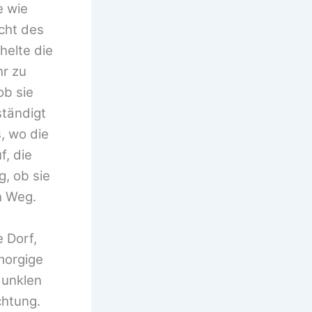
e wie
cht des
helte die
hr zu
ob sie
ständigt
, wo die
f, die
g, ob sie
n Weg.
 Dorf,
morgige
dunklen
chtung.