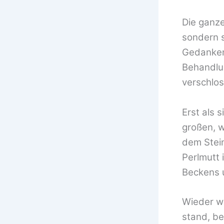
Die ganze 
sondern s
Gedanken 
Behandlu
verschlos
Erst als 
großen, w
dem Stein
Perlmutt 
Beckens u
Wieder wi
stand, b