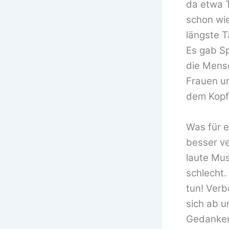
da etwa T
schon wie
längste T
Es gab Sp
die Mensc
Frauen u
dem Kopf
Was für 
besser v
laute Mu
schlecht.
tun! Verb
sich ab u
Gedanken