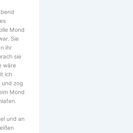
 Abend
des
volle Mond
war. Sie
n ihr
prach sie
ie wäre
t ich
b und zog
 beim Mond
hlafen.
el und an
eißen