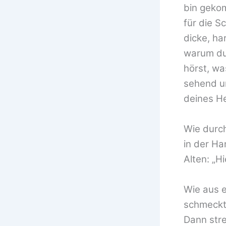
bin gekom
für die S
dicke, ha
warum du 
hörst, wa
sehend u
deines He
Wie durch
in der Ha
Alten: „Hie
Wie aus 
schmeckte
Dann stre