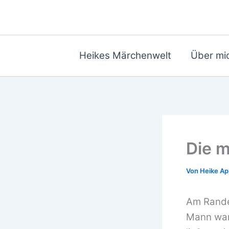
Zum
Inhalt
springen
Heikes Märchenwelt
Über mi
Die m
Von
Heike A
Am Rande 
Mann war 