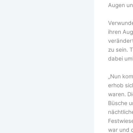
Augen un
Verwunder
ihren Aug
verändert
zu sein. 
dabei umh
„Nun komm
erhob sic
waren. Di
Büsche u
nächtlich
Festwies
war und d