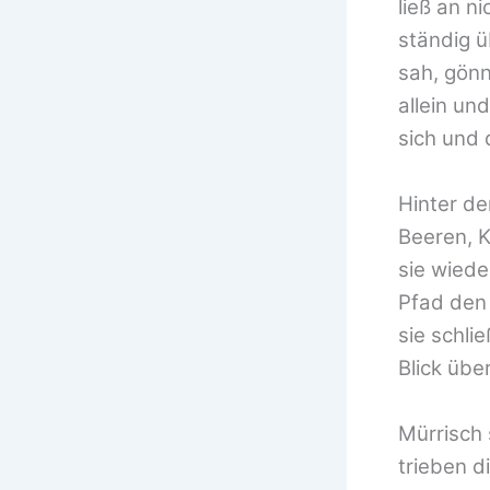
ließ an n
ständig ü
sah, gönn
allein un
sich und 
Hinter de
Beeren, K
sie wiede
Pfad den 
sie schli
Blick über
Mürrisch 
trieben d