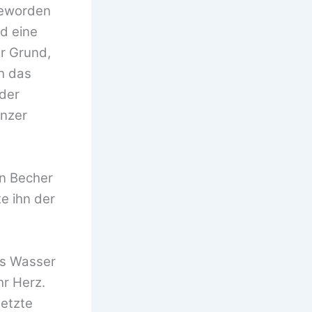
 geworden
d eine
er Grund,
h das
eder
nzer
en Becher
te ihn der
as Wasser
hr Herz.
netzte