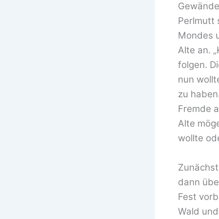
Gewändern
Perlmutt 
Mondes un
Alte an. 
folgen. D
nun wollt
zu haben.
Fremde au
Alte möge
wollte od
Zunächst 
dann über
Fest vorb
Wald und 