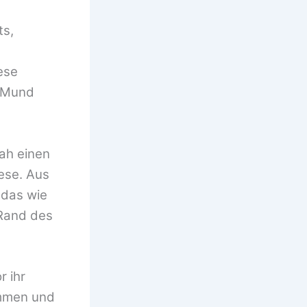
ts,
ese
r Mund
sah einen
ese. Aus
 das wie
 Rand des
r ihr
ommen und