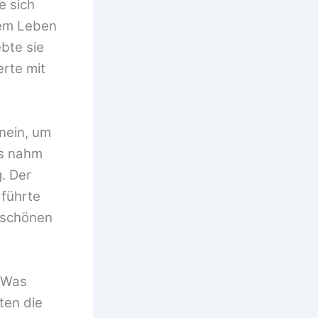
e sich
rem Leben
bte sie
rte mit
nein, um
es nahm
. Der
 führte
erschönen
 ‚Was
ten die