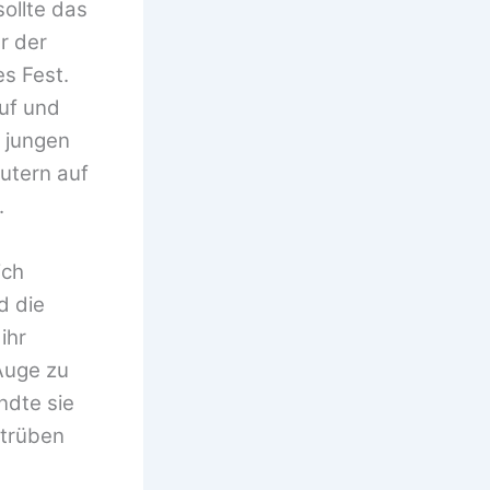
ollte das
r der
s Fest.
auf und
e jungen
utern auf
.
ich
d die
ihr
Auge zu
ndte sie
 trüben