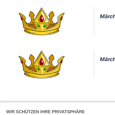
Märch
Märch
Impressum
Datensch