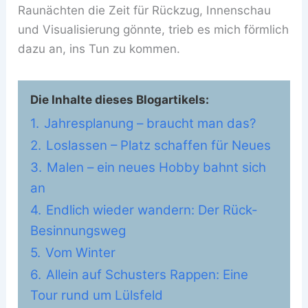
Raunächten die Zeit für Rückzug, Innenschau
und Visualisierung gönnte, trieb es mich förmlich
dazu an, ins Tun zu kommen.
Die Inhalte dieses Blogartikels:
1.
Jahresplanung – braucht man das?
2.
Loslassen – Platz schaffen für Neues
3.
Malen – ein neues Hobby bahnt sich
an
4.
Endlich wieder wandern: Der Rück-
Besinnungsweg
5.
Vom Winter
6.
Allein auf Schusters Rappen: Eine
Tour rund um Lülsfeld