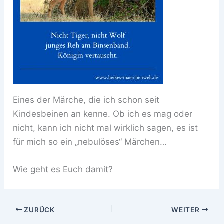
Eines der Märche, die ich schon seit
Kindesbeinen an kenne. Ob ich es mag oder
nicht, kann ich nicht mal wirklich sagen, es ist
für mich so ein „nebulöses“ Märchen…
Wie geht es Euch damit?
ZURÜCK
WEITER