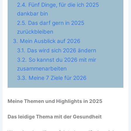
2.4.
Fünf Dinge, für die ich 2025
dankbar bin
2.5.
Das darf gern in 2025
zurückbleiben
3.
Mein Ausblick auf 2026
3.1.
Das wird sich 2026 ändern
3.2.
So kannst du 2026 mit mir
zusammenarbeiten
3.3.
Meine 7 Ziele für 2026
Meine Themen und Highlights in 2025
Das leidige Thema mit der Gesundheit