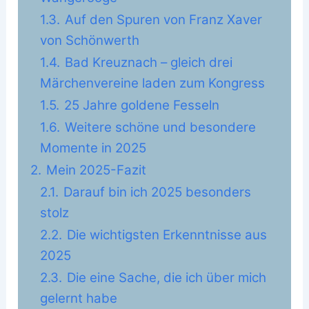
1.3.
Auf den Spuren von Franz Xaver
von Schönwerth
1.4.
Bad Kreuznach – gleich drei
Märchenvereine laden zum Kongress
1.5.
25 Jahre goldene Fesseln
1.6.
Weitere schöne und besondere
Momente in 2025
2.
Mein 2025-Fazit
2.1.
Darauf bin ich 2025 besonders
stolz
2.2.
Die wichtigsten Erkenntnisse aus
2025
2.3.
Die eine Sache, die ich über mich
gelernt habe