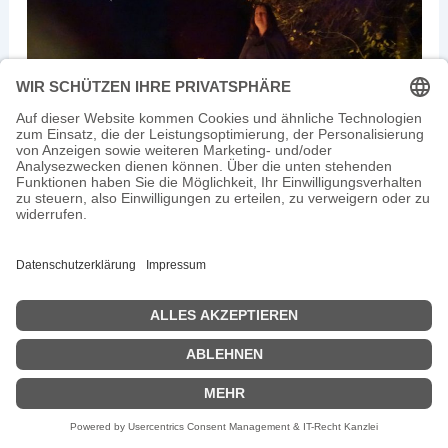
Märchenabend im Märchengarten im Dunkeln
am Lagerfeuer: eine ganz besondere
Atmosphäre.
So kannst du 2026 mit mir zusammenarbeiten
Wenn Du Freude an frei und lebendig erzählten
Märchen hast, bist du bei mir richtig. Ich erzähle