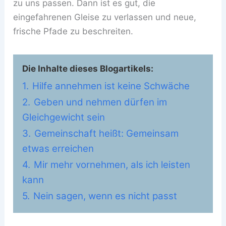
zu uns passen. Dann ist es gut, die
eingefahrenen Gleise zu verlassen und neue,
frische Pfade zu beschreiten.
Die Inhalte dieses Blogartikels:
1.
Hilfe annehmen ist keine Schwäche
2.
Geben und nehmen dürfen im
Gleichgewicht sein
3.
Gemeinschaft heißt: Gemeinsam
etwas erreichen
4.
Mir mehr vornehmen, als ich leisten
kann
5.
Nein sagen, wenn es nicht passt