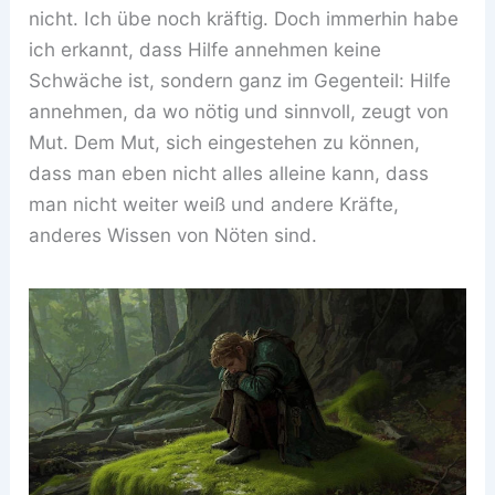
nicht. Ich übe noch kräftig. Doch immerhin habe
ich erkannt, dass Hilfe annehmen keine
Schwäche ist, sondern ganz im Gegenteil: Hilfe
annehmen, da wo nötig und sinnvoll, zeugt von
Mut. Dem Mut, sich eingestehen zu können,
dass man eben nicht alles alleine kann, dass
man nicht weiter weiß und andere Kräfte,
anderes Wissen von Nöten sind.